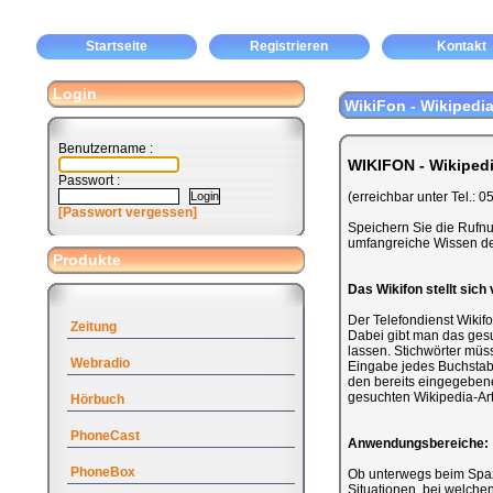
Startseite
Registrieren
Kontakt
Login
WikiFon - Wikipedia
Benutzername :
WIKIFON - Wikipedi
Passwort :
(erreichbar unter Tel.:
[Passwort vergessen]
Speichern Sie die Rufnum
umfangreiche Wissen de
Produkte
Das Wikifon stellt sich 
Der Telefondienst Wikifo
Zeitung
Dabei gibt man das gesu
lassen. Stichwörter müs
Webradio
Eingabe jedes Buchstab
den bereits eingegebene
gesuchten Wikipedia-Art
Hörbuch
PhoneCast
Anwendungsbereiche:
PhoneBox
Ob unterwegs beim Spazi
Situationen, bei welche