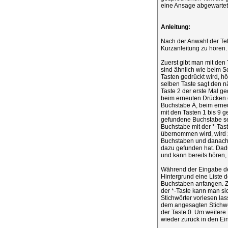
eine Ansage abgewarte
Anleitung:
Nach der Anwahl der Tel
Kurzanleitung zu hören.
Zuerst gibt man mit den
sind ähnlich wie beim S
Tasten gedrückt wird, h
selben Taste sagt den n
Taste 2 der erste Mal g
beim erneuten Drücken 
Buchstabe Ä, beim erneu
mit den Tasten 1 bis 9 
gefundene Buchstabe sep
Buchstabe mit der *-Tas
übernommen wird, wird 
Buchstaben und danach a
dazu gefunden hat. Dad
und kann bereits hören,
Während der Eingabe der
Hintergrund eine Liste 
Buchstaben anfangen. Zu
der *-Taste kann man si
Stichwörter vorlesen las
dem angesagten Stichwo
der Taste 0. Um weitere
wieder zurück in den E