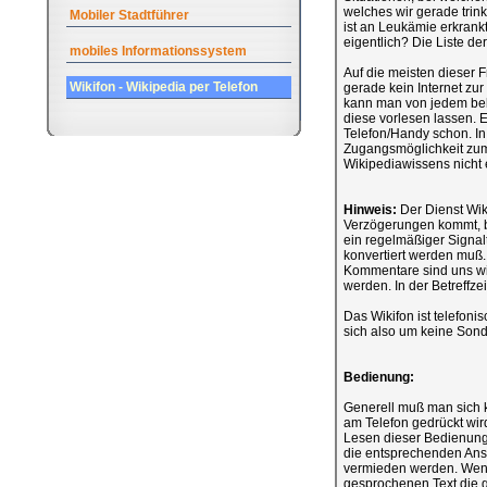
welches wir gerade tri
Mobiler Stadtführer
ist an Leukämie erkrankt
eigentlich? Die Liste de
mobiles Informationssystem
Auf die meisten dieser 
Wikifon - Wikipedia per Telefon
gerade kein Internet zur
kann man von jedem beli
diese vorlesen lassen. Es
Telefon/Handy schon. In 
Zugangsmöglichkeit zum I
Wikipediawissens nicht e
Hinweis:
Der Dienst Wiki
Verzögerungen kommt, bis 
ein regelmäßiger Signalt
konvertiert werden muß.
Kommentare sind uns wi
werden. In der Betreffze
Das Wikifon ist telefon
sich also um keine Sond
Bedienung:
Generell muß man sich 
am Telefon gedrückt wi
Lesen dieser Bedienungs
die entsprechenden Ans
vermieden werden. Wenn 
gesprochenen Text die g