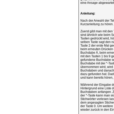
eine Ansage abgewarte
Anleitung:
Nach der Anwahl der Tel
Kurzanleitung zu hören.
Zuerst gibt man mit den
sind ähnlich wie beim S
Tasten gedrückt wird, h
selben Taste sagt den n
Taste 2 der erste Mal g
beim erneuten Drücken 
Buchstabe Ä, beim erneu
mit den Tasten 1 bis 9 
gefundene Buchstabe sep
Buchstabe mit der *-Tas
übernommen wird, wird 
Buchstaben und danach a
dazu gefunden hat. Dad
und kann bereits hören,
Während der Eingabe der
Hintergrund eine Liste 
Buchstaben anfangen. Zu
der *-Taste kann man si
Stichwörter vorlesen las
dem angesagten Stichwo
der Taste 0. Um weitere
wieder zurück in den E