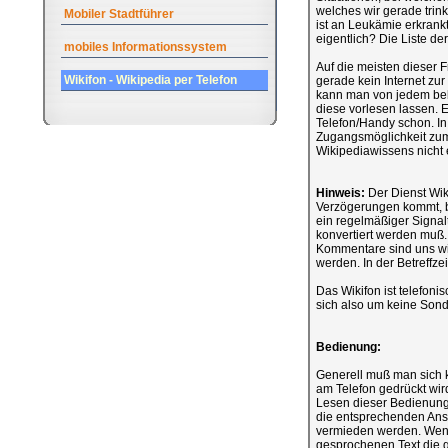
welches wir gerade tri
Mobiler Stadtführer
ist an Leukämie erkrankt
eigentlich? Die Liste de
mobiles Informationssystem
Auf die meisten dieser 
Wikifon - Wikipedia per Telefon
gerade kein Internet zur
kann man von jedem beli
diese vorlesen lassen. Es
Telefon/Handy schon. In 
Zugangsmöglichkeit zum I
Wikipediawissens nicht e
Hinweis:
Der Dienst Wiki
Verzögerungen kommt, bis 
ein regelmäßiger Signalt
konvertiert werden muß.
Kommentare sind uns wi
werden. In der Betreffze
Das Wikifon ist telefon
sich also um keine Sond
Bedienung:
Generell muß man sich 
am Telefon gedrückt wi
Lesen dieser Bedienungs
die entsprechenden Ans
vermieden werden. Wenn 
gesprochenen Text die g