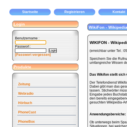
Startseite
Registrieren
Kontakt
Login
WikiFon - Wikipedia
Benutzername :
WIKIFON - Wikipedi
Passwort :
(erreichbar unter Tel.:
[Passwort vergessen]
Speichern Sie die Rufnum
umfangreiche Wissen de
Produkte
Das Wikifon stellt sich 
Der Telefondienst Wikifo
Zeitung
Dabei gibt man das gesu
lassen. Stichwörter müs
Webradio
Eingabe jedes Buchstab
den bereits eingegebene
gesuchten Wikipedia-Art
Hörbuch
PhoneCast
Anwendungsbereiche:
PhoneBox
Ob unterwegs beim Spazi
Situationen, bei welche