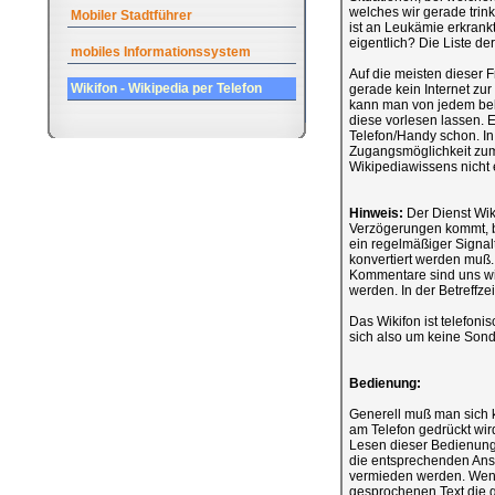
welches wir gerade tri
Mobiler Stadtführer
ist an Leukämie erkrankt
eigentlich? Die Liste de
mobiles Informationssystem
Auf die meisten dieser 
Wikifon - Wikipedia per Telefon
gerade kein Internet zur
kann man von jedem beli
diese vorlesen lassen. Es
Telefon/Handy schon. In 
Zugangsmöglichkeit zum I
Wikipediawissens nicht e
Hinweis:
Der Dienst Wiki
Verzögerungen kommt, bis 
ein regelmäßiger Signalt
konvertiert werden muß.
Kommentare sind uns wi
werden. In der Betreffze
Das Wikifon ist telefon
sich also um keine Sond
Bedienung:
Generell muß man sich 
am Telefon gedrückt wi
Lesen dieser Bedienungs
die entsprechenden Ans
vermieden werden. Wenn 
gesprochenen Text die g