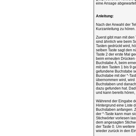
eine Ansage abgewarte
Anleitung:
Nach der Anwahl der Tel
Kurzanleitung zu hören.
Zuerst gibt man mit den
sind ähnlich wie beim S
Tasten gedrückt wird, h
selben Taste sagt den n
Taste 2 der erste Mal g
beim erneuten Drücken 
Buchstabe Ä, beim erneu
mit den Tasten 1 bis 9 
gefundene Buchstabe sep
Buchstabe mit der *-Tas
übernommen wird, wird 
Buchstaben und danach a
dazu gefunden hat. Dad
und kann bereits hören,
Während der Eingabe der
Hintergrund eine Liste 
Buchstaben anfangen. Zu
der *-Taste kann man si
Stichwörter vorlesen las
dem angesagten Stichwo
der Taste 0. Um weitere
wieder zurück in den E