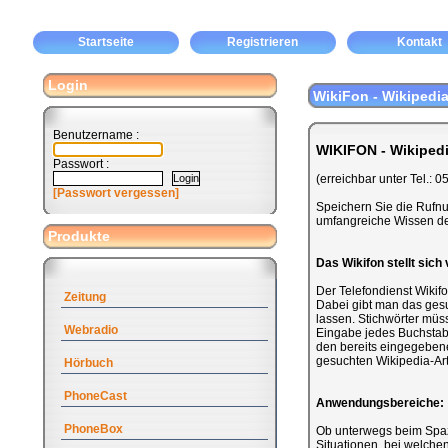
Startseite
Registrieren
Kontakt
Login
WikiFon - Wikipedia
Benutzername :
WIKIFON - Wikipedi
Passwort :
(erreichbar unter Tel.:
[Passwort vergessen]
Speichern Sie die Rufnum
umfangreiche Wissen de
Produkte
Das Wikifon stellt sich 
Der Telefondienst Wikifo
Zeitung
Dabei gibt man das gesu
lassen. Stichwörter müs
Webradio
Eingabe jedes Buchstab
den bereits eingegebene
gesuchten Wikipedia-Art
Hörbuch
PhoneCast
Anwendungsbereiche:
PhoneBox
Ob unterwegs beim Spazi
Situationen, bei welche