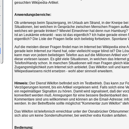
gesuchten Wikipedia-Artikel.
Anwendungsbereiche:
Ob unterwegs beim Spaziergang, im Urlaub am Strand, in der Kneipe bei g
Situationen, bei welchen in Gespräche zwischen Menschen Fragen auftau
welches wir gerade trinken? Wieviel Einwohner hat denn nun Hamburg? 
ist an Leukämie erkrankt - was ist das eigentlich? Ich habe gerade einen
eigentlich? Die Liste der Fragen ließe sich beliebig fortsetzen. Spontane
Auf die meisten dieser Fragen findet man im Internet bei Wikipedia eine
gerade kein Internet zur Hand hat, oder vielleicht sogar blind ist? Die Lö
kann man von jedem beliebigen Telefon aus auf die Millionen Artikel von 
diese vorlesen lassen. Es gibt viele Situationen, in welchen das Internet g
Telefon/Handy schon. In manchen Situationen will man Fragen gleich kläre
Zugangsmöglichkeit zum Internet sich anbietet. Das Wikifon soll und kann
Wikipediawissens nicht ersetzen - wohl aber sinnvoll erweitern.
Hinweis:
Der Dienst Wikifon befindet sich im Testbetrieb. Das kann zur F
Verzögerungen kommt, bis ein Artikel vorgelesen wird. Falls solch eine Verzö
ein regelmäßiger Signalton zu hören. Damit wird signalisiert, daß der vo
konvertiert werden muß. Anregungen für eine bessere Bedienbarkeit des
Kommentare sind uns willkommen und können an die Email-Adresse: in
werden. In der Betreffzeile sollte möglichst "Kommentar zum Wikifon" ste
Das Wikifon ist telefonisch erreichbar unter der Osnabrücker Ortsnumme
sich also um keine Sonderrufnummer, bei welcher extra Kosten anfallen.
Bedienung: