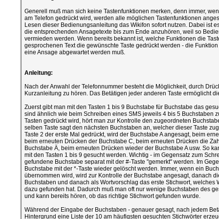
Generell muß man sich keine Tastenfunktionen merken, denn immer, wen
am Telefon gedrückt wird, werden alle möglichen Tastenfunktionen ang
Lesen dieser Bedienungsanleitung das Wikifon sofort nutzen. Dabei ist e
die entsprechenden Ansagetexte bis zum Ende anzuhören, weil so Bedie
vermieden werden. Wenn bereits bekannt ist, welche Funktionen die Tast
gesprochenen Text die gewünschte Taste gedrückt werden - die Funktion 
eine Ansage abgewartet werden muß.
Anleitung:
Nach der Anwahl der Telefonnummer besteht die Möglichkeit, durch Drück
Kurzanleitung zu hören. Das Betätigen jeder anderen Taste ermöglicht die
Zuerst gibt man mit den Tasten 1 bis 9 Buchstabe für Buchstabe das gesu
sind ähnlich wie beim Schreiben eines SMS jeweils 4 bis 5 Buchstaben 
Tasten gedrückt wird, hört man zur Kontrolle den zugeordneten Buchstab
selben Taste sagt den nächsten Buchstaben an, welcher dieser Taste zuge
Taste 2 der erste Mal gedrückt, wird der Buchstabe A angesagt, beim er
beim erneuten Drücken der Buchstabe C, beim erneuten Drücken die Zah
Buchstabe Ä, beim erneuten Drücken wieder der Buchstabe A usw. So kan
mit den Tasten 1 bis 9 gesucht werden. Wichtig - im Gegensatz zum Schr
gefundene Buchstabe separat mit der #-Taste "gemerkt" werden. Im Gegen
Buchstabe mit der *-Taste wieder gelöscht werden. Immer, wenn ein Buch
übernommen wird, wird zur Kontrolle der Buchstabe angesagt, danach d
Buchstaben und danach als Wortvorschlag das erste Stichwort, welches Wi
dazu gefunden hat. Dadurch muß man oft nur wenige Buchstaben des ge
und kann bereits hören, ob das richtige Stichwort gefunden wurde.
Während der Eingabe der Buchstaben - genauer gesagt, nach jedem Betät
Hintergrund eine Liste der 10 am häufigsten gesuchten Stichwörter erze