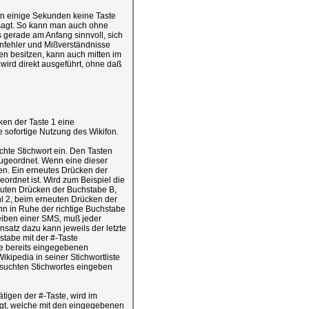
n einige Sekunden keine Taste
esagt. So kann man auch ohne
s gerade am Anfang sinnvoll, sich
nfehler und Mißverständnisse
en besitzen, kann auch mitten im
wird direkt ausgeführt, ohne daß
en der Taste 1 eine
 sofortige Nutzung des Wikifon.
chte Stichwort ein. Den Tasten
zugeordnet. Wenn eine dieser
en. Ein erneutes Drücken der
ordnet ist. Wird zum Beispiel die
neuten Drücken der Buchstabe B,
l 2, beim erneuten Drücken der
n in Ruhe der richtige Buchstabe
eiben einer SMS, muß jeder
satz dazu kann jeweils der letzte
stabe mit der #-Taste
ie bereits eingegebenen
kipedia in seiner Stichwortliste
suchten Stichwortes eingeben
igen der #-Taste, wird im
ugt, welche mit den eingegebenen