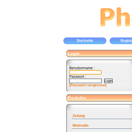
Startseite
Regist
Login
Benutzername :
Passwort :
[Passwort vergessen]
Produkte
Zeitung
Webradio