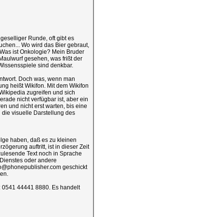
eselliger Runde, oft gibt es
chen... Wo wird das Bier gebraut,
Was ist Onkologie? Mein Bruder
 Maulwurf gesehen, was frißt der
 Wissensspiele sind denkbar.
 Antwort. Doch was, wenn man
sung heißt Wikifon. Mit dem Wikifon
Wikipedia zugreifen und sich
erade nicht verfügbar ist, aber ein
n und nicht erst warten, bis eine
 die visuelle Darstellung des
olge haben, daß es zu kleinen
gerung auftritt, ist in dieser Zeit
rzulesende Text noch in Sprache
 Dienstes oder andere
fo@phonepublisher.com geschickt
hen.
r: 0541 44441 8880. Es handelt