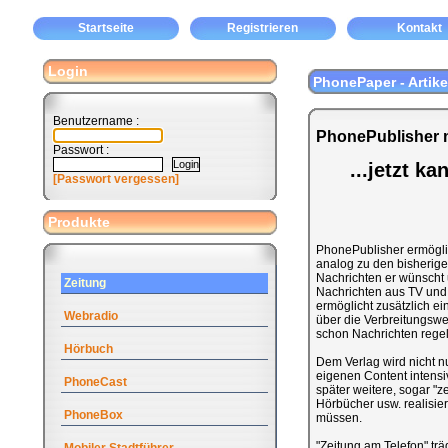
Startseite
Registrieren
Kontakt
Login
PhonePaper - Artike
Benutzername :
PhonePublisher m
Passwort :
...jetzt k
[Passwort vergessen]
Produkte
PhonePublisher ermöglic
analog zu den bisherigen
Nachrichten er wünscht 
Zeitung
Nachrichten aus TV und 
ermöglicht zusätzlich ei
Webradio
über die Verbreitungswe
schon Nachrichten rege
Hörbuch
Dem Verlag wird nicht n
eigenen Content intensi
PhoneCast
später weitere, sogar "z
Hörbücher usw. realisi
PhoneBox
müssen.
"Zeitung am Telefon" tr