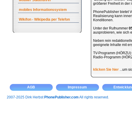
Mobiler Stadtführer
größerer Freiheit in de
mobiles Informationssystem
PhonePublisher bietet Ve
Realisierung kann inner
Wikifon - Wikipedia per Telefon
Konditionen.
Unter der Rufnummer
0
ausprobieren, wie sich ei
Neben rein redaktionel
geeignete Inhalte mit e
TV-Programm (HÖRZU)
Radio-Programm (HÖR
klicken Sie hier
...um si
AGB
Impressum
Entwicklun
2007-2025 Dirk Herbst
PhonePublisher.com
All rights reserved.