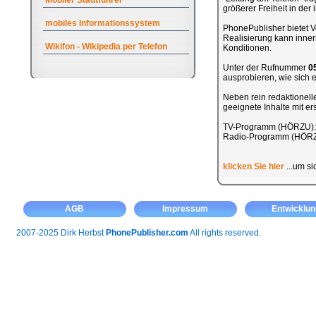
Mobiler Stadtführer
größerer Freiheit in de
mobiles Informationssystem
PhonePublisher bietet Ve
Realisierung kann inner
Wikifon - Wikipedia per Telefon
Konditionen.
Unter der Rufnummer
0
ausprobieren, wie sich ei
Neben rein redaktionel
geeignete Inhalte mit e
TV-Programm (HÖRZU)
Radio-Programm (HÖR
klicken Sie hier
...um si
AGB
Impressum
Entwicklun
2007-2025 Dirk Herbst
PhonePublisher.com
All rights reserved.