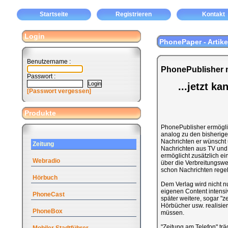
Startseite
Registrieren
Kontakt
Login
PhonePaper - Artike
Benutzername :
PhonePublisher m
Passwort :
...jetzt k
[Passwort vergessen]
Produkte
PhonePublisher ermöglic
analog zu den bisherigen
Nachrichten er wünscht 
Zeitung
Nachrichten aus TV und 
ermöglicht zusätzlich ei
Webradio
über die Verbreitungswe
schon Nachrichten rege
Hörbuch
Dem Verlag wird nicht n
eigenen Content intensi
PhoneCast
später weitere, sogar "z
Hörbücher usw. realisi
PhoneBox
müssen.
"Zeitung am Telefon" tr