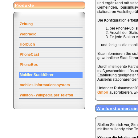
und ergänzend mit stati
Produkte
Gemeinden, Tourismusve
stationären Ausleihgerät
Die Konfiguration erfolg
Zeitung
bei PhonePublis
Anzahl der Stat
Webradio
für jede Station
Hörbuch
... und fertig ist die mob
Bitte informieren Sie sic
PhoneCast
gewöhnliche Stadtführung
PhoneBox
Durch intelligente Part
maßgeschneidert Lösung 
Mobiler Stadtführer
Etablierung geeigneter M
Ausleihs stationärer Ge
mobiles Informationssystem
Unter der Rufnummer
0
GmbH
ausprobieren, wie
Wikifon - Wikipedia per Telefon
Wie funktioniert ei
Stellen Sie sich vor, Si
mit Ihrem Handy eine T
Können die Inhalte au