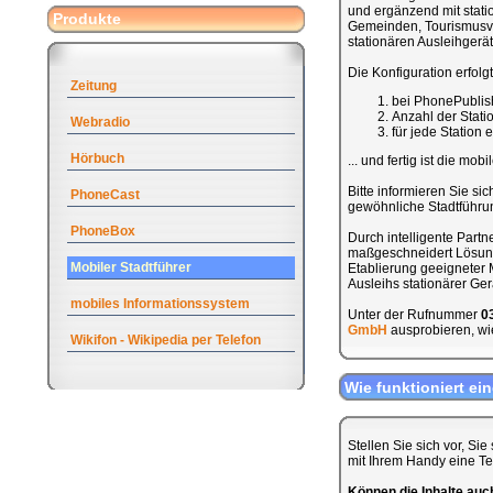
und ergänzend mit stati
Produkte
Gemeinden, Tourismusve
stationären Ausleihgerät
Die Konfiguration erfolg
Zeitung
bei PhonePublis
Anzahl der Stat
Webradio
für jede Station
Hörbuch
... und fertig ist die mob
Bitte informieren Sie sic
PhoneCast
gewöhnliche Stadtführung
PhoneBox
Durch intelligente Part
maßgeschneidert Lösung 
Mobiler Stadtführer
Etablierung geeigneter M
Ausleihs stationärer Ge
mobiles Informationssystem
Unter der Rufnummer
0
GmbH
ausprobieren, wie
Wikifon - Wikipedia per Telefon
Wie funktioniert ei
Stellen Sie sich vor, Si
mit Ihrem Handy eine T
Können die Inhalte au