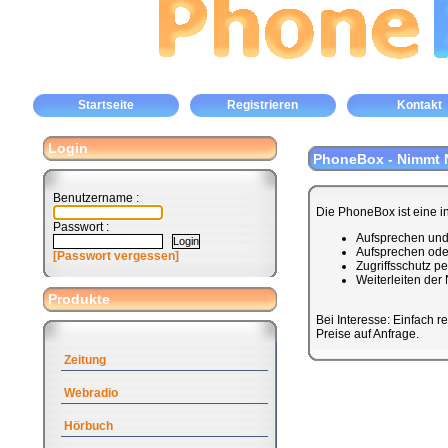
Startseite
Registrieren
Kontakt
Login
PhoneBox - Nimmt N
Benutzername :
Die PhoneBox ist eine i
Passwort :
Aufsprechen und 
Aufsprechen ode
[Passwort vergessen]
Zugriffsschutz p
Weiterleiten der
Produkte
Bei Interesse: Einfach re
Preise auf Anfrage.
Zeitung
Webradio
Hörbuch