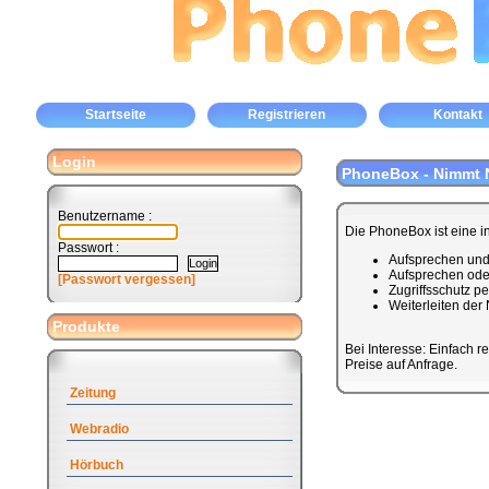
Startseite
Registrieren
Kontakt
Login
PhoneBox - Nimmt N
Benutzername :
Die PhoneBox ist eine i
Passwort :
Aufsprechen und 
Aufsprechen ode
[Passwort vergessen]
Zugriffsschutz p
Weiterleiten der
Produkte
Bei Interesse: Einfach re
Preise auf Anfrage.
Zeitung
Webradio
Hörbuch