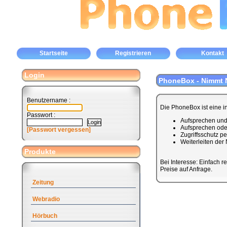
Startseite
Registrieren
Kontakt
Login
PhoneBox - Nimmt N
Benutzername :
Die PhoneBox ist eine i
Passwort :
Aufsprechen und 
Aufsprechen ode
[Passwort vergessen]
Zugriffsschutz p
Weiterleiten der
Produkte
Bei Interesse: Einfach re
Preise auf Anfrage.
Zeitung
Webradio
Hörbuch