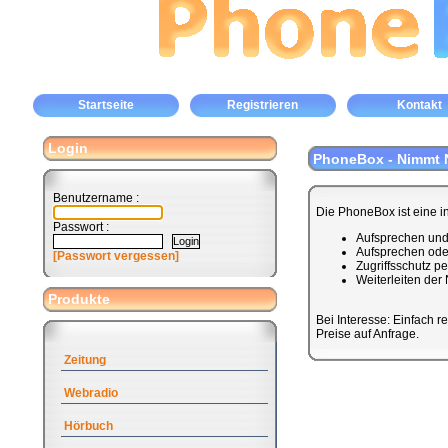
Startseite
Registrieren
Kontakt
Login
PhoneBox - Nimmt N
Benutzername :
Die PhoneBox ist eine i
Passwort :
Aufsprechen und 
Aufsprechen ode
[Passwort vergessen]
Zugriffsschutz p
Weiterleiten der
Produkte
Bei Interesse: Einfach re
Preise auf Anfrage.
Zeitung
Webradio
Hörbuch