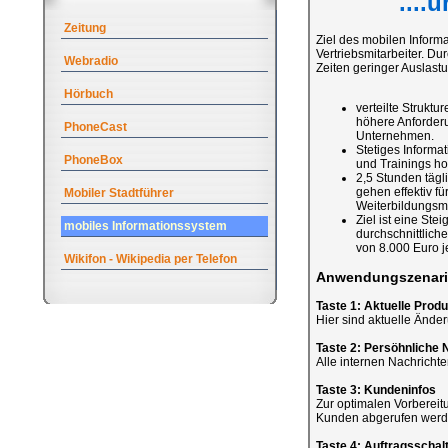
....
Zeitung
Ziel des mobilen Informa
Vertriebsmitarbeiter. D
Webradio
Zeiten geringer Auslast
Hörbuch
verteilte Strukt
höhere Anforderun
PhoneCast
Unternehmen.
Stetiges Inform
PhoneBox
und Trainings ho
2,5 Stunden tägli
gehen effektiv f
Mobiler Stadtführer
Weiterbildungsm
Ziel ist eine Ste
mobiles Informationssystem
durchschnittlich
von 8.000 Euro je
Wikifon - Wikipedia per Telefon
Anwendungszenari
Taste 1: Aktuelle Prod
Hier sind aktuelle Ände
Taste 2: Persöhnliche 
Alle internen Nachrichten
Taste 3: Kundeninfos
Zur optimalen Vorbereit
Kunden abgerufen werd
Taste 4: Auftragsschal