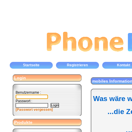
Startseite
Registrieren
Kontakt
Login
mobiles Informatio
Benutzername :
Was wäre w
Passwort :
[Passwort vergessen]
...die 
Produkte