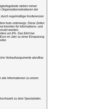
igkeitsgebiete stellen immer
e Organisationsstrukturen der
t durch regelmäßige Konferenzen
it dem Auto unterwegs. Diese Zeiten
und könnten für Informations- und
nutzt werden.
eiters um 8%. Das führt bei
 Euro im Jahr zu einer Einsparung
iter.
sche Verkaufsargumente abrufbar.
 alle Informationen zu einem
Durchwahl zu dem Spezialisten.