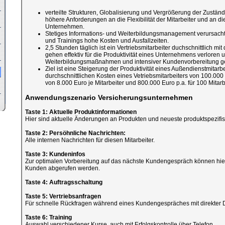
verteilte Strukturen, Globalisierung und Vergrößerung der Zuständ
höhere Anforderungen an die Flexibilität der Mitarbeiter und an di
Unternehmen.
Stetiges Informations- und Weiterbildungsmanagement verursach
und Trainings hohe Kosten und Ausfallzeiten.
2,5 Stunden täglich ist ein Vertriebsmitarbeiter duchschnittlich m
gehen effektiv für die Produktivität eines Unternehmens verloren 
Weiterbildungsmaßnahmen und intensiver Kundenvorbereitung ge
Ziel ist eine Steigerung der Produktivität eines Außendienstmitarb
durchschnittlichen Kosten eines Vetriebsmitarbeiters von 100.000
von 8.000 Euro je Mitarbeiter und 800.000 Euro p.a. für 100 Mitarbe
Anwendungszenario Versicherungsunternehmen
Taste 1: Aktuelle Produktinformationen
Hier sind aktuelle Änderungen an Produkten und neueste produktspezifi
Taste 2: Persöhnliche Nachrichten:
Alle internen Nachrichten für diesen Mitarbeiter.
Taste 3: Kundeninfos
Zur optimalen Vorbereitung auf das nächste Kundengespräch können hier
Kunden abgerufen werden.
Taste 4: Auftragsschaltung
Taste 5: Vertriebsanfragen
Für schnelle Rückfragen während eines Kundengespräches mit direkter 
Taste 6: Training
Auswahl verschiedener Kurse, auch mit Erfolgskontrolle über Telefon.