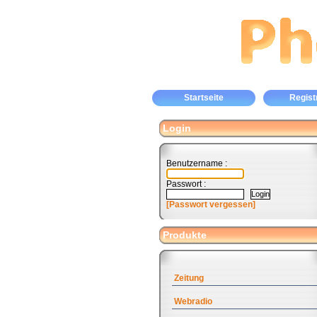
Startseite
Regist
Login
Benutzername :
Passwort :
[Passwort vergessen]
Produkte
Zeitung
Webradio