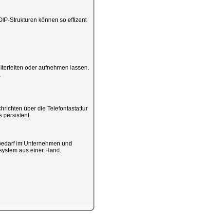
IP-Strukturen können so effizent
iterleiten oder aufnehmen lassen.
.
chrichten über die Telefontastattur
 persistent.
bedarf im Unternehmen und
nssystem aus einer Hand.