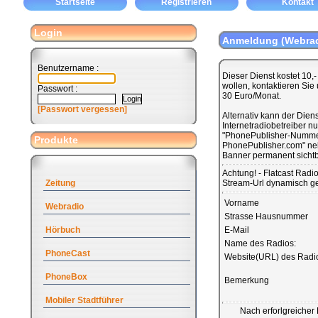
Startseite
Registrieren
Kontakt
Login
Anmeldung (Webrad
Benutzername :
Dieser Dienst kostet 10,
wollen, kontaktieren Sie
Passwort :
30 Euro/Monat.
[Passwort vergessen]
Alternativ kann der Diens
Internetradiobetreiber n
"PhonePublisher-Nummer
Produkte
PhonePublisher.com" neb
Banner permanent sichtb
Achtung! - Flatcast Radi
Zeitung
Stream-Url dynamisch ge
Vorname
Webradio
Strasse Hausnummer
Hörbuch
E-Mail
Name des Radios:
PhoneCast
Website(URL) des Radi
PhoneBox
Bemerkung
Mobiler Stadtführer
Nach erforlgreicher