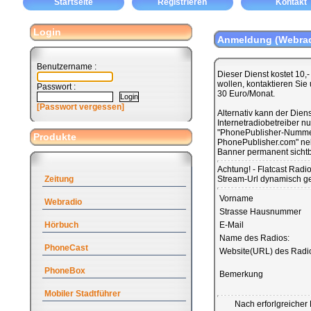
Startseite
Registrieren
Kontakt
Login
Anmeldung (Webrad
Benutzername :
Dieser Dienst kostet 10,
wollen, kontaktieren Sie
Passwort :
30 Euro/Monat.
[Passwort vergessen]
Alternativ kann der Diens
Internetradiobetreiber n
"PhonePublisher-Nummer
Produkte
PhonePublisher.com" neb
Banner permanent sichtb
Achtung! - Flatcast Radi
Zeitung
Stream-Url dynamisch ge
Vorname
Webradio
Strasse Hausnummer
Hörbuch
E-Mail
Name des Radios:
PhoneCast
Website(URL) des Radi
PhoneBox
Bemerkung
Mobiler Stadtführer
Nach erforlgreicher