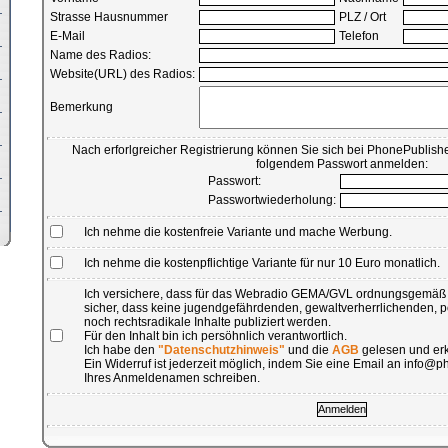
Strasse Hausnummer
PLZ / Ort
E-Mail
Telefon
Name des Radios:
Website(URL) des Radios:
Bemerkung
Nach erforlgreicher Registrierung können Sie sich bei PhonePublishe
folgendem Passwort anmelden:
Passwort:
Passwortwiederholung:
Ich nehme die kostenfreie Variante und mache Werbung.
Ich nehme die kostenpflichtige Variante für nur 10 Euro monatlich.
Ich versichere, dass für das Webradio GEMA/GVL ordnungsgemäß b
sicher, dass keine jugendgefährdenden, gewaltverherrlichenden, 
noch rechtsradikale Inhalte publiziert werden.
Für den Inhalt bin ich persöhnlich verantwortlich.
Ich habe den
"Datenschutzhinweis"
und die
AGB
gelesen und erk
Ein Widerruf ist jederzeit möglich, indem Sie eine Email an info
Ihres Anmeldenamen schreiben.