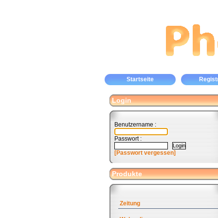
Startseite
Regist
Login
Benutzername :
Passwort :
[Passwort vergessen]
Produkte
Zeitung