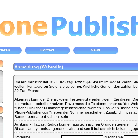
rieren
Kontakt
News
Anmeldung (Webradio)
Dieser Dienst kostet 10,- Euro (zzgl. MwSt.) je Stream im Monat. Wenn S
wollen, kontaktieren Sie uns bitte vorher. Kirchliche Gemeinden zahlen b
30 Euro/Monat.
Alternativ kann der Dienst kostenfrei genutzt werden, wenn Sie diesen Dien
Internetradiobetreiber nutzen. Dazu muss die Telefonnummer auf der Websi
"PhonePublisher-Nummer" gekennzeichnet werden. Das kann über einen
PhonePublisher.com" neben der Nummer geschehen. Zusätzlich muss auf 
Banner permanent sichtbar sein.
Achtung! - Flatcast Radios können aus technischen Gründen generell nicht
Stream-Url dynamisch generiert wird und somit bei uns nicht bekannt ge
Vorname
Nachname