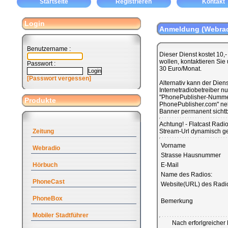
Startseite
Registrieren
Kontakt
Login
Anmeldung (Webrad
Benutzername :
Dieser Dienst kostet 10,
wollen, kontaktieren Sie
Passwort :
30 Euro/Monat.
[Passwort vergessen]
Alternativ kann der Diens
Internetradiobetreiber n
"PhonePublisher-Nummer
Produkte
PhonePublisher.com" neb
Banner permanent sichtb
Achtung! - Flatcast Radi
Zeitung
Stream-Url dynamisch ge
Vorname
Webradio
Strasse Hausnummer
Hörbuch
E-Mail
Name des Radios:
PhoneCast
Website(URL) des Radi
PhoneBox
Bemerkung
Mobiler Stadtführer
Nach erforlgreicher