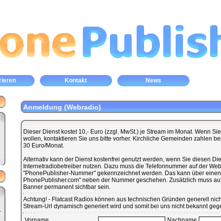
rieren
Kontakt
News
Anmeldung (Webradio)
Dieser Dienst kostet 10,- Euro (zzgl. MwSt.) je Stream im Monat. Wenn S
wollen, kontaktieren Sie uns bitte vorher. Kirchliche Gemeinden zahlen b
30 Euro/Monat.
Alternativ kann der Dienst kostenfrei genutzt werden, wenn Sie diesen Dien
Internetradiobetreiber nutzen. Dazu muss die Telefonnummer auf der Websi
"PhonePublisher-Nummer" gekennzeichnet werden. Das kann über einen
PhonePublisher.com" neben der Nummer geschehen. Zusätzlich muss auf 
Banner permanent sichtbar sein.
Achtung! - Flatcast Radios können aus technischen Gründen generell nicht
Stream-Url dynamisch generiert wird und somit bei uns nicht bekannt ge
Vorname
Nachname