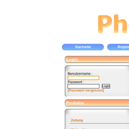
Startseite
Regist
Login
Benutzername :
Passwort :
[Passwort vergessen]
Produkte
Zeitung