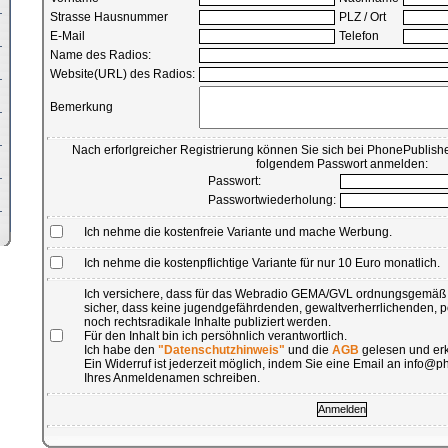
Strasse Hausnummer
PLZ / Ort
E-Mail
Telefon
Name des Radios:
Website(URL) des Radios:
Bemerkung
Nach erforlgreicher Registrierung können Sie sich bei PhonePublishe
folgendem Passwort anmelden:
Passwort:
Passwortwiederholung:
Ich nehme die kostenfreie Variante und mache Werbung.
Ich nehme die kostenpflichtige Variante für nur 10 Euro monatlich.
Ich versichere, dass für das Webradio GEMA/GVL ordnungsgemäß b
sicher, dass keine jugendgefährdenden, gewaltverherrlichenden, 
noch rechtsradikale Inhalte publiziert werden.
Für den Inhalt bin ich persöhnlich verantwortlich.
Ich habe den
"Datenschutzhinweis"
und die
AGB
gelesen und erk
Ein Widerruf ist jederzeit möglich, indem Sie eine Email an info
Ihres Anmeldenamen schreiben.