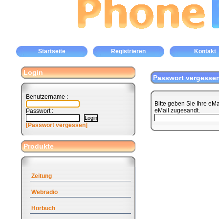
Startseite
Registrieren
Kontakt
Login
Passwort vergesse
Benutzername :
Bitte geben Sie Ihre eM
eMail zugesandt.
Passwort :
[Passwort vergessen]
Produkte
Zeitung
Webradio
Hörbuch