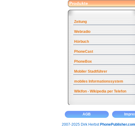
Produkte
Zeitung
Webradio
Hörbuch
PhoneCast
PhoneBox
Mobiler Stadtführer
mobiles Informationssystem
Wikifon - Wikipedia per Telefon
AGB
Impr
2007-2025 Dirk Herbst
PhonePublisher.co