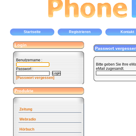
Startseite
Registrieren
Kontakt
Login
Passwort vergesse
Benutzername :
Bitte geben Sie Ihre eM
eMail zugesandt.
Passwort :
[Passwort vergessen]
Produkte
Zeitung
Webradio
Hörbuch