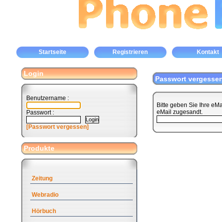
Startseite
Registrieren
Kontakt
Login
Passwort vergesse
Benutzername :
Bitte geben Sie Ihre eM
eMail zugesandt.
Passwort :
[Passwort vergessen]
Produkte
Zeitung
Webradio
Hörbuch