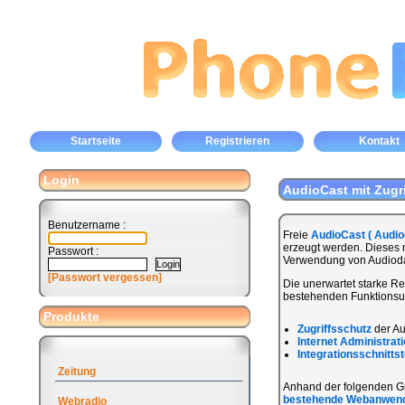
Startseite
Registrieren
Kontakt
Login
AudioCast mit Zugr
Benutzername :
Freie
AudioCast ( Audio
erzeugt werden. Dieses
Passwort :
Verwendung von Audiodate
[Passwort vergessen]
Die unerwartet starke 
bestehenden Funktionsum
Produkte
Zugriffsschutz
der Au
Internet Administrat
Integrationsschnittst
Zeitung
Anhand der folgenden Graf
bestehende Webanwen
Webradio