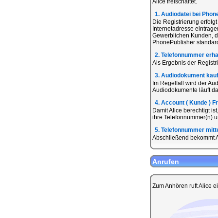
Alice freischaltet.
1. Audiodatei bei Phon
Die Registrierung erfolg
Internetadresse eintrage
Gewerblichen Kunden, di
PhonePublisher standardi
2. Telefonnummer erha
Als Ergebnis der Registr
3. Audiodokument kau
Im Regelfall wird der Au
Audiodokumente läuft dab
4. Account ( Kunde ) F
Damit Alice berechtigt i
ihre Telefonnummer(n) un
5. Telefonnummer mitte
Abschließend bekommt Al
Anrufen
Zum Anhören ruft Alice e