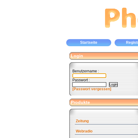
Startseite
Regist
Login
Benutzername :
Passwort :
[Passwort vergessen]
Produkte
Zeitung
Webradio