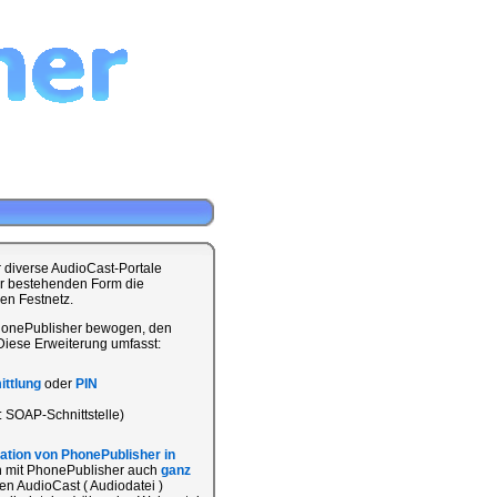
r diverse AudioCast-Portale
r bestehenden Form die
en Festnetz.
PhonePublisher bewogen, den
Diese Erweiterung umfasst:
ttlung
oder
PIN
 SOAP-Schnittstelle)
ration von PhonePublisher in
an mit PhonePublisher auch
ganz
nen AudioCast ( Audiodatei )