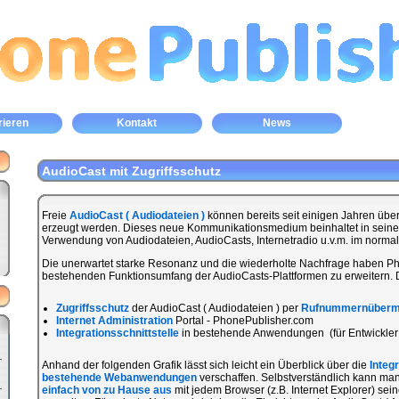
rieren
Kontakt
News
AudioCast mit Zugriffsschutz
Freie
AudioCast ( Audiodateien )
können bereits seit einigen Jahren übe
erzeugt werden. Dieses neue Kommunikationsmedium beinhaltet in seine
Verwendung von Audiodateien, AudioCasts, Internetradio u.v.m. im normal
Die unerwartet starke Resonanz und die wiederholte Nachfrage haben 
bestehenden Funktionsumfang der AudioCasts-Plattformen zu erweitern. 
Zugriffsschutz
der AudioCast ( Audiodateien ) per
Rufnummernübermi
Internet Administration
Portal - PhonePublisher.com
Integrationsschnittstelle
in bestehende Anwendungen (für Entwickler:
Anhand der folgenden Grafik lässt sich leicht ein Überblick über die
Integ
bestehende Webanwendungen
verschaffen. Selbstverständlich kann m
einfach von zu Hause aus
mit jedem Browser (z.B. Internet Explorer) sei