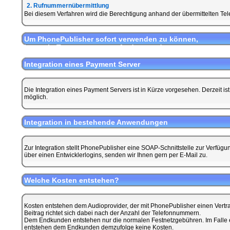
2. Rufnummernübermittlung
Bei diesem Verfahren wird die Berechtigung anhand der übermittelten Te
Um PhonePublisher sofort verwenden zu können,
kann ein Testaccount angefordert werden.
Integration eines Payment Server
Die Integration eines Payment Servers ist in Kürze vorgesehen. Derzeit 
möglich.
Integration in bestehende Anwendungen
Zur Integration stellt PhonePublisher eine SOAP-Schnittstelle zur Verfüg
über einen Entwicklerlogins, senden wir Ihnen gern per E-Mail zu.
Welche Kosten entstehen?
Kosten entstehen dem Audioprovider, der mit PhonePublisher einen Vertr
Beitrag richtet sich dabei nach der Anzahl der Telefonnummern.
Dem Endkunden entstehen nur die normalen Festnetzgebühren. Im Falle e
entstehen dem Endkunden demzufolge keine Kosten.