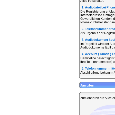
Alice freischaltet.
1. Audiodatei bei Phon
Die Registrierung erfolg
Internetadresse eintrage
Gewerblichen Kunden, di
PhonePublisher standardi
2. Telefonnummer erha
Als Ergebnis der Registr
3. Audiodokument kau
Im Regelfall wird der Au
Audiodokumente läuft dab
4. Account ( Kunde ) F
Damit Alice berechtigt i
ihre Telefonnummer(n) un
5. Telefonnummer mitte
Abschließend bekommt Al
Anrufen
Zum Anhören ruft Alice e