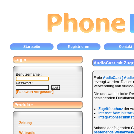
Startseite
Registrieren
Kontakt
Login
AudioCast mit Zugr
Benutzername :
Freie
AudioCast ( Audio
erzeugt werden. Dieses
Passwort :
Verwendung von Audiodate
[Passwort vergessen]
Die unerwartet starke 
bestehenden Funktionsum
Produkte
Zugriffsschutz
der Au
Internet Administrat
Integrationsschnittst
Zeitung
Anhand der folgenden Graf
bestehende Webanwen
Webradio