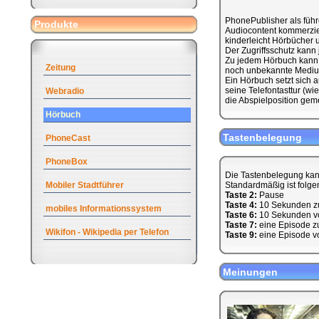
PhonePublisher als führ
Produkte
Audiocontent kommerziell
kinderleicht Hörbücher u
Der Zugriffsschutz kann
Zu jedem Hörbuch kann 
Zeitung
noch unbekannte Medium
Ein Hörbuch setzt sich
seine Telefontasttur (w
Webradio
die Abspielposition geme
Hörbuch
Tastenbelegung
PhoneCast
PhoneBox
Die Tastenbelegung kan
Mobiler Stadtführer
Standardmäßig ist folge
Taste 2:
Pause
Taste 4:
10 Sekunden z
mobiles Informationssystem
Taste 6:
10 Sekunden v
Taste 7:
eine Episode z
Wikifon - Wikipedia per Telefon
Taste 9:
eine Episode v
Meinungen