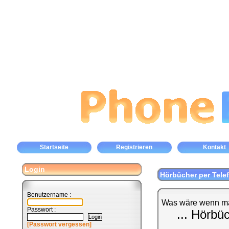
Startseite
Registrieren
Kontakt
Login
Hörbücher per Tele
Benutzername :
Was wäre wenn ma
Passwort :
... Hörbü
[Passwort vergessen]