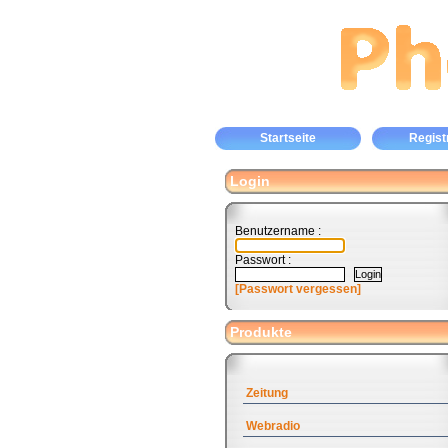
Startseite
Regist
Login
Benutzername :
Passwort :
[Passwort vergessen]
Produkte
Zeitung
Webradio