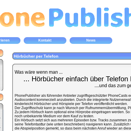
rieren
Kontakt
News
Hörbücher per Telefon
Was wäre wenn man ...
... Hörbücher einfach über Telefon 
....und das zum g
PhonePublisher als führender Anbieter zugriffsgeschützter PhoneCasts e
Audiocontent kommerziell anzubieten. Durch die integrierte Nutzerverwalt
kinderleicht Hörbücher und Hörspiele per Telefon veröffentlicht werden.
Der Zugriffsschutz kann je nach Wunsch per Rufnummernübermittlung, PI
Zu jedem Hörbuch kann optional eine Hörprobe eingetragen werden. So i
noch unbekannte Medium vor dem Kauf zu testen.
Ein Hörbuch setzt sich aus mehreren Episoden bzw. Tracks zusammen zw
seine Telefontasttur (wie unten beschrieben) navigieren kann. Zusätzli
die Abspielposition gemerkt, so dass beim nächsten Anruf wieder an diese