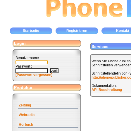
Startseite
Registrieren
Kontakt
Login
Services
Benutzername :
Wenn Sie PhonePublishe
Schnittstellen verwenden
Passwort :
Schnittstellendefinition 
[Passwort vergessen]
http://phonepublisher.
Dokumentation:
Produkte
API-Beschreibung
.
Zeitung
Webradio
Hörbuch