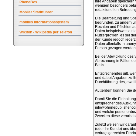
Ihre Angaben speichern w
PhoneBox
wenigen besonders befug
redaktionellen Betreuung
Mobiler Stadtführer
Die Bearbeitung und Spe
mobiles Informationssystem
begründen, zu ändern und
Rechten und Pflichten 
Daten beispielsweise ni
Wikifon - Wikipedia per Telefon
Nutzerprofilen, es sei de
der Kunde jedoch jederze
Daten allenfalls in anony
Person gezogen werden
Bei der Abwicklung des 
Abrechnung in Fällen de
Basis.
Entsprechendes gilt, wenn
und dabei Angaben zu Ih
Durchführung des jeweilig
Außerdem können Sie der
Damit Sie die Einhaltung
entsprechendes Auskunfts
info@phonepublisher.com 
und welche personenbezo
Zwecken diese verarbeite
Zuletzt weisen wir darau
(oder Ihr Kunde) uns übe
vertragsgerechten Erbrin