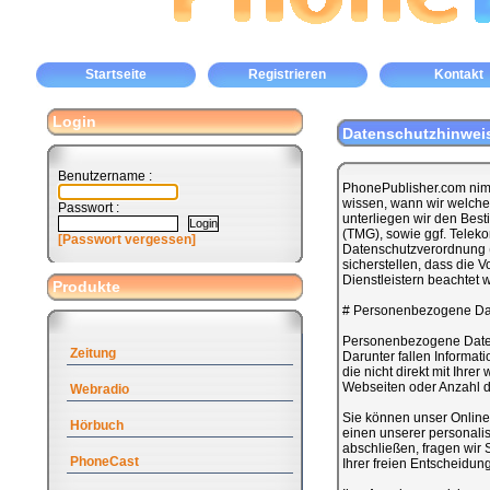
Startseite
Registrieren
Kontakt
Login
Datenschutzhinwei
Benutzername :
PhonePublisher.com nimm
wissen, wann wir welche
Passwort :
unterliegen wir den Be
(TMG), sowie ggf. Tele
[Passwort vergessen]
Datenschutzverordnung (
sicherstellen, dass die 
Dienstleistern beachtet 
Produkte
# Personenbezogene Da
Personenbezogene Daten s
Zeitung
Darunter fallen Informat
die nicht direkt mit Ihre
Webseiten oder Anzahl der
Webradio
Sie können unser Online-
Hörbuch
einen unserer personalis
abschließen, fragen wir
PhoneCast
Ihrer freien Entscheidun