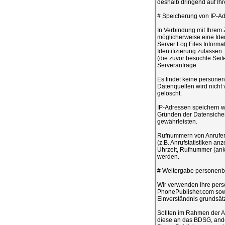
deshalb dringend auf Ih
# Speicherung von IP-Adr
In Verbindung mit Ihrem 
möglicherweise eine Iden
Server Log Files Informa
Identifizierung zulassen
(die zuvor besuchte Seit
Serveranfrage.
Es findet keine persone
Datenquellen wird nicht
gelöscht.
IP-Adressen speichern w
Gründen der Datensicherh
gewährleisten.
Rufnummern von Anrufer
(z.B. Anrufstatistiken a
Uhrzeit, Rufnummer (anko
werden.
# Weitergabe personenbe
Wir verwenden Ihre pers
PhonePublisher.com sow
Einverständnis grundsät
Sollten im Rahmen der A
diese an das BDSG, ander