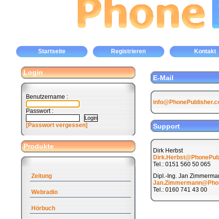
Startseite
Registrieren
Kontakt
Login
E-Mail
Benutzername :
info@PhonePublisher.
Passwort :
[Passwort vergessen]
Support
Produkte
Dirk Herbst
Dirk.Herbst@PhonePub
Tel.: 0151 560 50 065
Zeitung
Dipl.-Ing. Jan Zimmerma
Jan.Zimmermann@Phon
Tel.: 0160 741 43 00
Webradio
Hörbuch