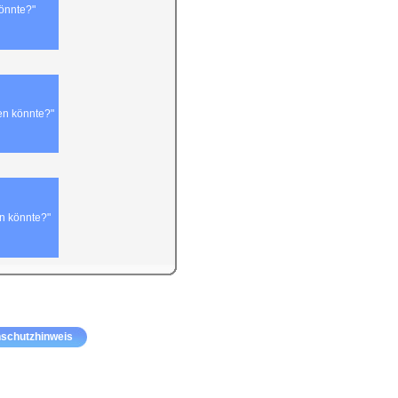
könnte?"
en könnte?"
n könnte?"
schutzhinweis