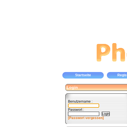
Startseite
Regis
Login
Benutzername :
Passwort :
[Passwort vergessen]