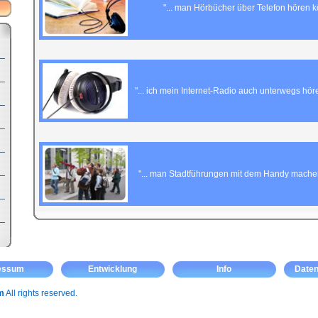
"... man Hörbücher über Telefon hören 
"... ich mein Internet-Radio auch unterwegs hör
"... man Stadtführungen mit dem Handy mache
essum
Entwicklung
Info
Daten
m
All rights reserved.