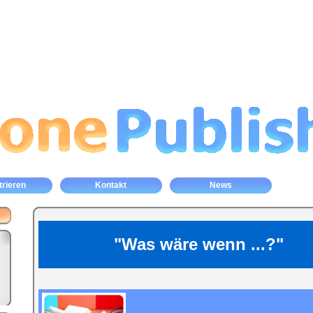
trieren
Kontakt
News
"Was wäre wenn ...?"