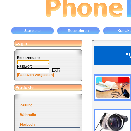
Startseite
Registrieren
Kontakt
Login
"
Benutzername :
Passwort :
[Passwort vergessen]
Produkte
Zeitung
Webradio
Hörbuch