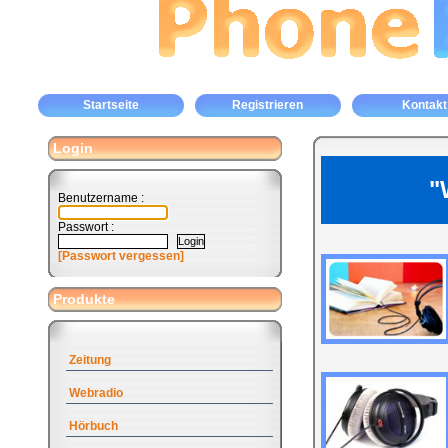
Startseite
Registrieren
Kontakt
Login
"
Benutzername :
Passwort :
[Passwort vergessen]
Produkte
Zeitung
Webradio
Hörbuch