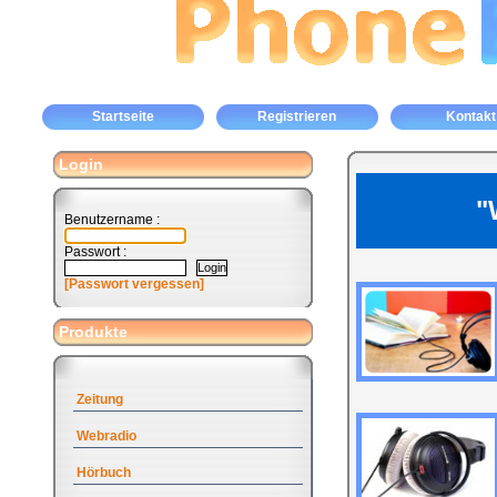
Startseite
Registrieren
Kontakt
Login
"
Benutzername :
Passwort :
[Passwort vergessen]
Produkte
Zeitung
Webradio
Hörbuch