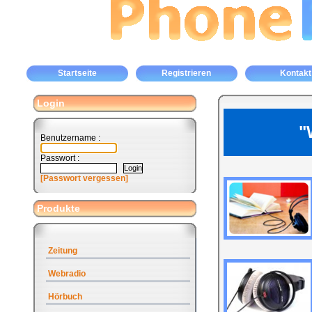
Startseite
Registrieren
Kontakt
Login
"
Benutzername :
Passwort :
[Passwort vergessen]
Produkte
Zeitung
Webradio
Hörbuch